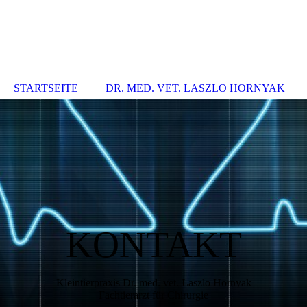
STARTSEITE
DR. MED. VET. LASZLO HORNYAK
KONTAKT
Kleintierpraxis Dr. med. vet. Laszlo Hornyak
Fachtierarzt für Chirurgie